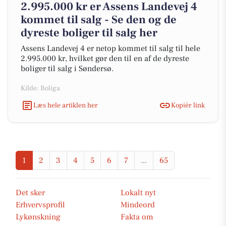
2.995.000 kr er Assens Landevej 4
kommet til salg - Se den og de
dyreste boliger til salg her
Assens Landevej 4 er netop kommet til salg til hele
2.995.000 kr, hvilket gør den til en af de dyreste
boliger til salg i Søndersø.
Kilde: Boliga
Læs hele artiklen her
Kopiér link
1
2
3
4
5
6
7
...
65
Det sker
Lokalt nyt
Erhvervsprofil
Mindeord
Lykønskning
Fakta om