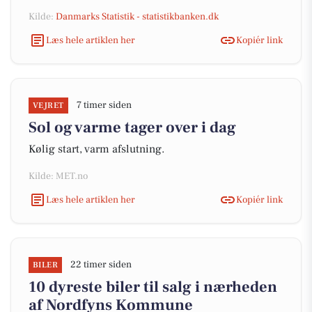
Kilde:
Danmarks Statistik - statistikbanken.dk
Læs hele artiklen her
Kopiér link
7 timer siden
VEJRET
Sol og varme tager over i dag
Kølig start, varm afslutning.
Kilde: MET.no
Læs hele artiklen her
Kopiér link
22 timer siden
BILER
10 dyreste biler til salg i nærheden
af Nordfyns Kommune