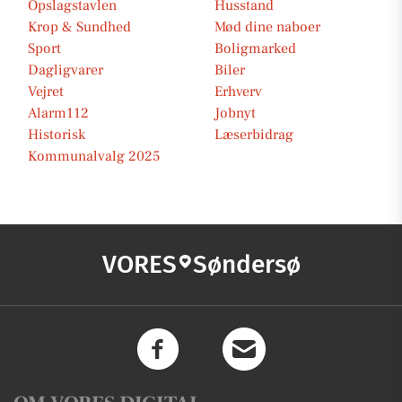
Opslagstavlen
Husstand
Krop & Sundhed
Mød dine naboer
Sport
Boligmarked
Dagligvarer
Biler
Vejret
Erhverv
Alarm112
Jobnyt
Historisk
Læserbidrag
Kommunalvalg 2025
VORES
Søndersø