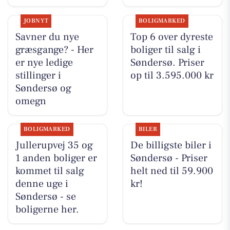
JOBNYT
BOLIGMARKED
Savner du nye
Top 6 over dyreste
græsgange? - Her
boliger til salg i
er nye ledige
Søndersø. Priser
stillinger i
op til 3.595.000 kr
Søndersø og
omegn
BOLIGMARKED
BILER
Jullerupvej 35 og
De billigste biler i
1 anden boliger er
Søndersø - Priser
kommet til salg
helt ned til 59.900
denne uge i
kr!
Søndersø - se
boligerne her.