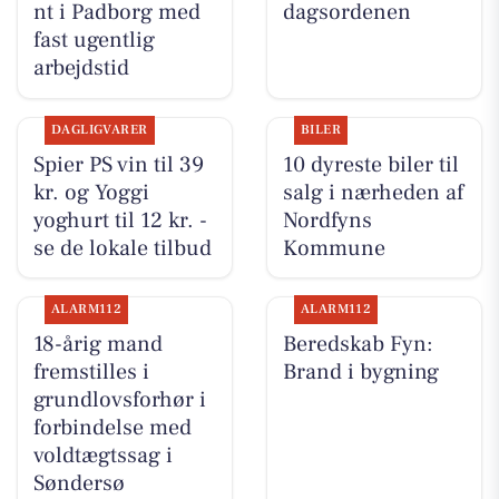
nt i Padborg med
dagsordenen
fast ugentlig
arbejdstid
DAGLIGVARER
BILER
Spier PS vin til 39
10 dyreste biler til
kr. og Yoggi
salg i nærheden af
yoghurt til 12 kr. -
Nordfyns
se de lokale tilbud
Kommune
ALARM112
ALARM112
18-årig mand
Beredskab Fyn:
fremstilles i
Brand i bygning
grundlovsforhør i
forbindelse med
voldtægtssag i
Søndersø