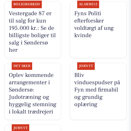
BOLIGMARKED
ALARM112
Vestergade 87 er
Fyns Politi
til salg for kun
efterforsker
195.000 kr.: Se de
voldtægt af ung
billigste boliger til
kvinde
salg i Søndersø
her
DET SKER
JOBNYT
Oplev kommende
Bliv
arrangementer i
vinduespudser på
Søndersø:
Fyn med firmabil
Judotræning og
og grundig
hyggelig stemning
oplæring
i lokalt trædrejeri
JOBNYT