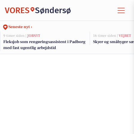
VORES
Søndersø
Seneste nyt ›
9 timer siden |
JOBNYT
16 timer siden |
VEJRET
Fleksjob som rengøringsassistent i Padborg
Skyer og småbyger sæ
med fast ugentlig arbejdstid