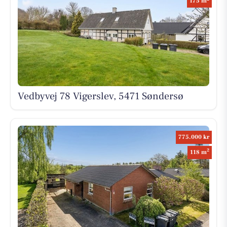
175 m
Vedbyvej 78 Vigerslev, 5471 Søndersø
775.000 kr
2
118 m