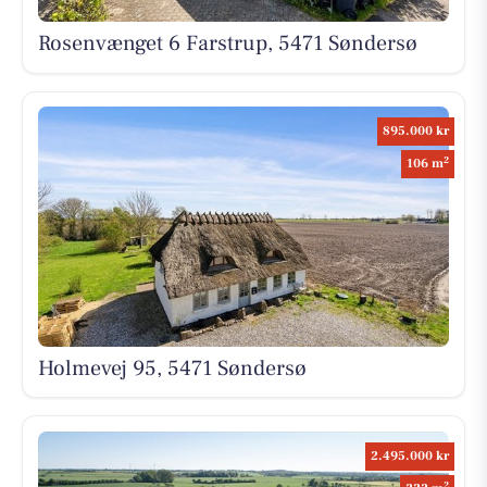
Rosenvænget 6 Farstrup, 5471 Søndersø
895.000 kr
2
106 m
Holmevej 95, 5471 Søndersø
2.495.000 kr
2