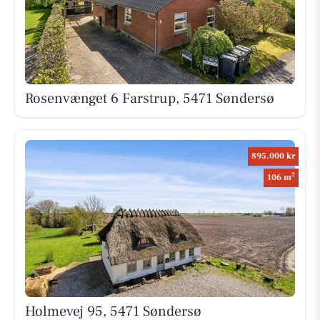
Rosenvænget 6 Farstrup, 5471 Søndersø
895.000 kr
2
106 m
Holmevej 95, 5471 Søndersø