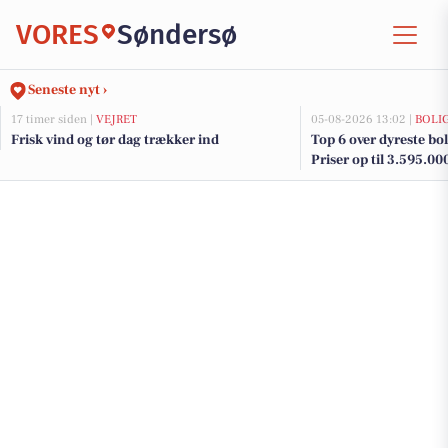
VORES
Søndersø
Seneste nyt ›
17 timer siden |
VEJRET
05-08-2026 13:02 |
BOLI
Frisk vind og tør dag trækker ind
Top 6 over dyreste boli
Priser op til 3.595.00