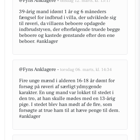
@Fyns Anklagere -
onsdag 12. marts, kl. 13:17
39-årig mand idømt 1 år og 6 måneders
fængsel for indbrud i villa, der udviklede sig
til røveri, da villaens beboere opdagede
indbrudstyven, der efterfølgende truede begge
beboere og kastede genstande efter den ene
beboer. #anklager
@Fyns Anklagere -
torsdag 06. marts, kl. 14:34
Fire unge mænd i alderen 16-18 år dømt for
forsøg på røveri af særligt ydmygende
karakter. En ung mand var lokket til stedet i
den tro, at han skulle mødes med en 13-årig
pige. I stedet blev han mødt af de fire, som
forsøgte at true ham til at hæve penge til dem.
#anklager