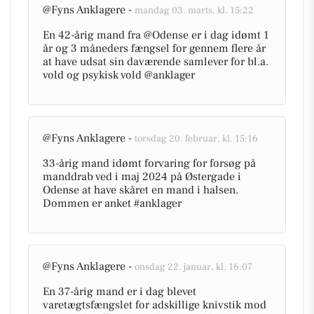
@Fyns Anklagere -
mandag 03. marts, kl. 15:22
En 42-årig mand fra @Odense er i dag idømt 1
år og 3 måneders fængsel for gennem flere år
at have udsat sin daværende samlever for bl.a.
vold og psykisk vold @anklager
@Fyns Anklagere -
torsdag 20. februar, kl. 15:16
33-årig mand idømt forvaring for forsøg på
manddrab ved i maj 2024 på Østergade i
Odense at have skåret en mand i halsen.
Dommen er anket #anklager
@Fyns Anklagere -
onsdag 22. januar, kl. 16:07
En 37-årig mand er i dag blevet
varetægtsfængslet for adskillige knivstik mod