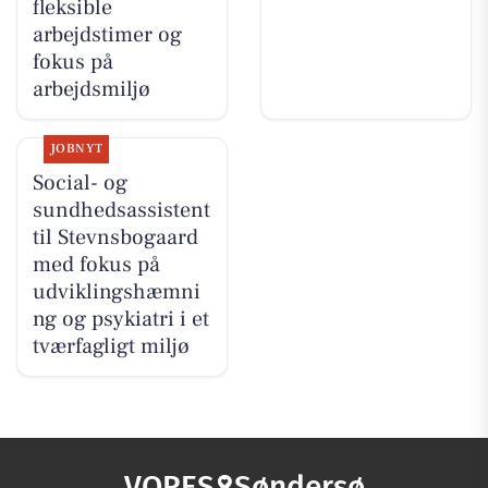
fleksible
arbejdstimer og
fokus på
arbejdsmiljø
JOBNYT
Social- og
sundhedsassistent
til Stevnsbogaard
med fokus på
udviklingshæmni
ng og psykiatri i et
tværfagligt miljø
VORES
Søndersø