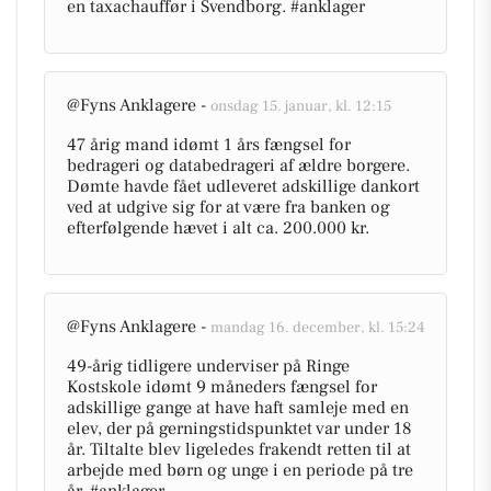
en taxachauffør i Svendborg. #anklager
@Fyns Anklagere -
onsdag 15. januar, kl. 12:15
47 årig mand idømt 1 års fængsel for
bedrageri og databedrageri af ældre borgere.
Dømte havde fået udleveret adskillige dankort
ved at udgive sig for at være fra banken og
efterfølgende hævet i alt ca. 200.000 kr.
@Fyns Anklagere -
mandag 16. december, kl. 15:24
49-årig tidligere underviser på Ringe
Kostskole idømt 9 måneders fængsel for
adskillige gange at have haft samleje med en
elev, der på gerningstidspunktet var under 18
år. Tiltalte blev ligeledes frakendt retten til at
arbejde med børn og unge i en periode på tre