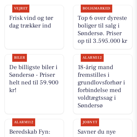
VEJRET
BOLIGMARKED
Frisk vind og tør
Top 6 over dyreste
dag trækker ind
boliger til salg i
Søndersø. Priser
op til 3.595.000 kr
BILER
ALARM112
De billigste biler i
18-årig mand
Søndersø - Priser
fremstilles i
helt ned til 59.900
grundlovsforhør i
kr!
forbindelse med
voldtægtssag i
Søndersø
ALARM112
JOBNYT
Beredskab Fyn:
Savner du nye