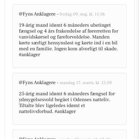
@Fyns Anklagere -
fredag 09. maj, kl. 11:56
19-årig mand idømt 6 måneders ubetinget
fængsel og 4 års frakendelse af førerretten for
vanvidskørsel og fareforvoldelse. Manden
kørte særligt hensynsløst og kørte ind i en bil
med en familie. Ingen kom alvorligt til skade.
#anklager
@Fyns Anklagere -
mandag 17. marts, kl. 15:39
25-årig mand idømt 6 måneders fængsel for
ydmygelsesvold begået i Odenses natteliv.
Tiltalte blev ligeledes idømt et
nattelivsforbud. #anklager