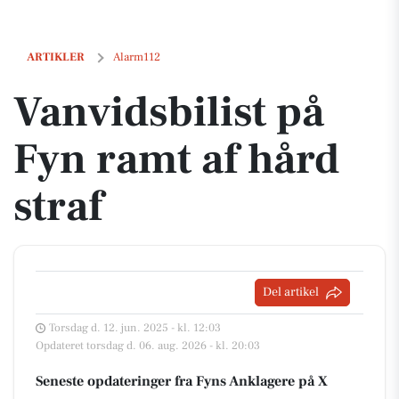
Vanvidsbilist på Fyn ramt af hård straf
ARTIKLER
Alarm112
Vanvidsbilist på
Fyn ramt af hård
straf
Del artikel
Torsdag d. 12. jun. 2025 - kl. 12:03
Opdateret torsdag d. 06. aug. 2026 - kl. 20:03
Seneste opdateringer fra Fyns Anklagere på X