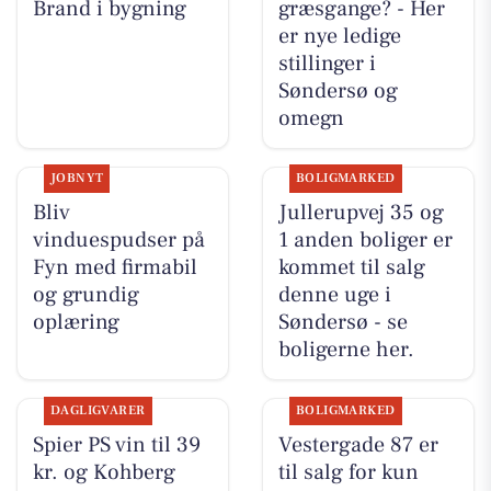
Brand i bygning
græsgange? - Her
er nye ledige
stillinger i
Søndersø og
omegn
JOBNYT
BOLIGMARKED
Bliv
Jullerupvej 35 og
vinduespudser på
1 anden boliger er
Fyn med firmabil
kommet til salg
og grundig
denne uge i
oplæring
Søndersø - se
boligerne her.
DAGLIGVARER
BOLIGMARKED
Spier PS vin til 39
Vestergade 87 er
kr. og Kohberg
til salg for kun