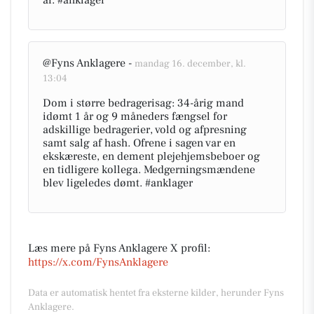
år. #anklager
@Fyns Anklagere -
mandag 16. december, kl.
13:04
Dom i større bedragerisag: 34-årig mand
idømt 1 år og 9 måneders fængsel for
adskillige bedragerier, vold og afpresning
samt salg af hash. Ofrene i sagen var en
ekskæreste, en dement plejehjemsbeboer og
en tidligere kollega. Medgerningsmændene
blev ligeledes dømt. #anklager
Læs mere på Fyns Anklagere X profil:
https://x.com/FynsAnklagere
Data er automatisk hentet fra eksterne kilder, herunder Fyns
Anklagere.