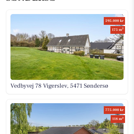
595.000 kr
2
175 m
Vedbyvej 78 Vigerslev, 5471 Søndersø
775.000 kr
2
118 m