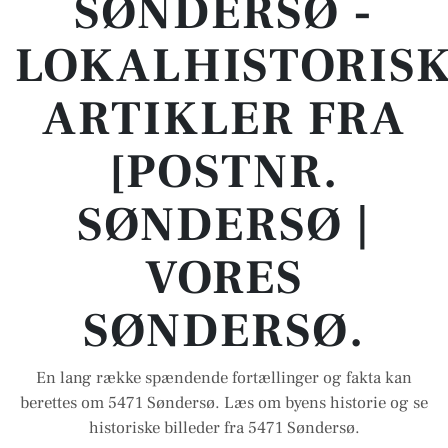
SØNDERSØ -
LOKALHISTORIS
ARTIKLER FRA
[POSTNR.
SØNDERSØ |
VORES
SØNDERSØ.
En lang række spændende fortællinger og fakta kan
berettes om 5471 Søndersø. Læs om byens historie og se
historiske billeder fra 5471 Søndersø.