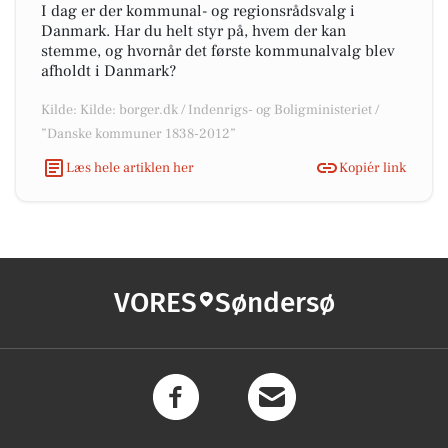
I dag er der kommunal- og regionsrådsvalg i
Danmark. Har du helt styr på, hvem der kan
stemme, og hvornår det første kommunalvalg blev
afholdt i Danmark?
Kilde: Kilde: borger.dk / Indenrigs- og Boligministeriet /
”Danske kommuner 1838-2012”
Læs hele artiklen her
Kopiér link
VORES
Søndersø