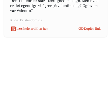
Den 14. februar står i kærlighedens tegn. Men hvad
er det egentligt, vi fejrer på valentinsdag? Og hvem
var Valentin?
Kilde: Kristendom.dk
Læs hele artiklen her
Kopiér link