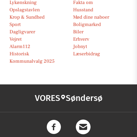
Lykønskning
Fakta om
Opslagstavlen
Husstand
Krop & Sundhed
Mød dine naboer
Sport
Boligmarked
Dagligvarer
Biler
Vejret
Erhverv
Alarm112
Jobnyt
Historisk
Læserbidrag
Kommunalvalg 2025
VORES
Søndersø