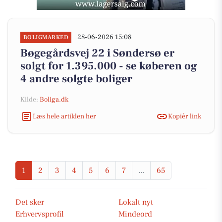
28-06-2026 15:08
BOLIGMARKED
Bøgegårdsvej 22 i Søndersø er
solgt for 1.395.000 - se køberen og
4 andre solgte boliger
Kilde:
Boliga.dk
Læs hele artiklen her
Kopiér link
1
2
3
4
5
6
7
...
65
Det sker
Lokalt nyt
Erhvervsprofil
Mindeord