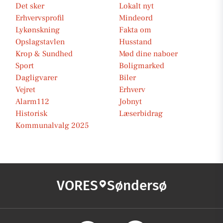
Det sker
Lokalt nyt
Erhvervsprofil
Mindeord
Lykønskning
Fakta om
Opslagstavlen
Husstand
Krop & Sundhed
Mød dine naboer
Sport
Boligmarked
Dagligvarer
Biler
Vejret
Erhverv
Alarm112
Jobnyt
Historisk
Læserbidrag
Kommunalvalg 2025
VORES
Søndersø