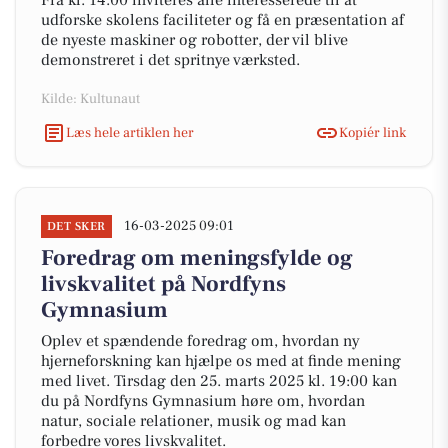
Fra kl. 14.00 inviteres alle interesserede til at
udforske skolens faciliteter og få en præsentation af
de nyeste maskiner og robotter, der vil blive
demonstreret i det spritnye værksted.
Kilde: Kultunaut
Læs hele artiklen her
Kopiér link
16-03-2025 09:01
DET SKER
Foredrag om meningsfylde og
livskvalitet på Nordfyns
Gymnasium
Oplev et spændende foredrag om, hvordan ny
hjerneforskning kan hjælpe os med at finde mening
med livet. Tirsdag den 25. marts 2025 kl. 19:00 kan
du på Nordfyns Gymnasium høre om, hvordan
natur, sociale relationer, musik og mad kan
forbedre vores livskvalitet.