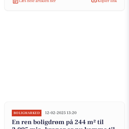
Læs hele artiklen her
Kopiér link
12-02-2025 13:20
BOLIGMARKED
En ren boligdrøm på 244 m² til