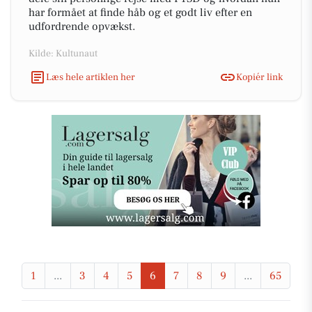
har formået at finde håb og et godt liv efter en
udfordrende opvækst.
Kilde: Kultunaut
Læs hele artiklen her
Kopiér link
1
...
3
4
5
6
7
8
9
...
65